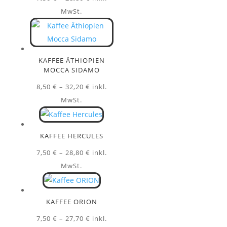
7,50 €
MwSt.
bis
28,80 €
KAFFEE ÄTHIOPIEN
MOCCA SIDAMO
Preisspanne:
8,50
€
–
32,20
€
inkl.
8,50 €
MwSt.
bis
32,20 €
KAFFEE HERCULES
Preisspanne:
7,50
€
–
28,80
€
inkl.
7,50 €
MwSt.
bis
28,80 €
KAFFEE ORION
Preisspanne:
7,50
€
–
27,70
€
inkl.