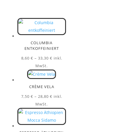
COLUMBIA
ENTKOFFEINIERT
Preisspanne:
8,60
€
–
33,30
€
inkl.
8,60 €
MwSt.
bis
33,30 €
CRÈME VELA
Preisspanne:
7,50
€
–
28,80
€
inkl.
7,50 €
MwSt.
bis
28,80 €