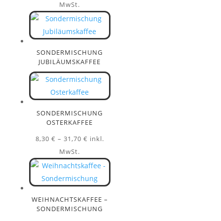
7,50 €
MwSt.
bis
27,70 €
SONDERMISCHUNG
JUBILÄUMSKAFFEE
SONDERMISCHUNG
OSTERKAFFEE
Preisspanne:
8,30
€
–
31,70
€
inkl.
8,30 €
MwSt.
bis
31,70 €
WEIHNACHTSKAFFEE –
SONDERMISCHUNG