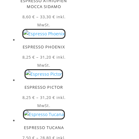
ESPRESSO ÄTHIOPIEN
MOCCA SIDAMO
Preisspanne:
8,60
€
–
33,30
€
inkl.
8,60 €
MwSt.
bis
33,30 €
ESPRESSO PHOENIX
Preisspanne:
8,25
€
–
31,20
€
inkl.
8,25 €
MwSt.
bis
31,20 €
ESPRESSO PICTOR
Preisspanne:
8,25
€
–
31,20
€
inkl.
8,25 €
MwSt.
bis
31,20 €
ESPRESSO TUCANA
Preisspanne:
7,50
€
–
28,80
€
inkl.