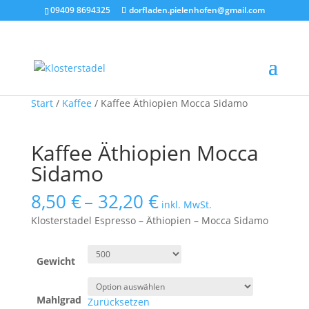
09409 8694325
dorfladen.pielenhofen@gmail.com
Start
/
Kaffee
/ Kaffee Äthiopien Mocca Sidamo
Kaffee Äthiopien Mocca
Sidamo
Preisspanne:
8,50
€
–
32,20
€
inkl. MwSt.
8,50 €
Klosterstadel Espresso – Äthiopien – Mocca Sidamo
bis
32,20 €
Gewicht
Mahlgrad
Zurücksetzen