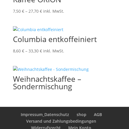
Preisspanne:
7,50
€
–
27,70
€
inkl. MwSt.
7,50 €
bis
27,70 €
Columbia entkoffeiniert
Preisspanne:
8,60
€
–
33,30
€
inkl. MwSt.
8,60 €
bis
33,30 €
Weihnachtskaffee –
Sondermischung
Impressum_Datenschutz
shop
AGB
Versand und Zahlungsbedingungen
Widerrufsrecht
Mein Konto